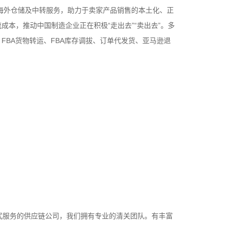
外仓储及中转服务，助力于卖家产品销售的本土化、正
成本，推动中国制造企业正在积极“走出去”“卖出去”。多
FBA货物转运、FBA库存调拔、订单代发货、亚马逊退
包装、商品质检、进口转运、反向物流等各种个性化服
积60380平方英尺，拥有11个集装箱卸货平台，为自
主流第三方电商平台，以及ERP管理系统，大大提高了
第二个海外仓，占地面积2880平方米。
服务的供应链公司，我们拥有专业的清关团队。有丰富