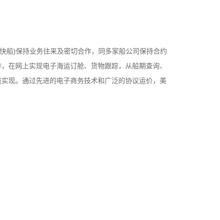
美森快船)保持业务往来及密切合作，同多家船公司保持合约
作，在网上实现电子海运订舱、货物跟踪，从船期查询、
线实现。通过先进的电子商务技术和广泛的协议运价，美
的时间安排。 我们与多家大型物流公司合作，提供深
点的散货拼箱服务。我们根据客户的需要以及货物的通关
异，灵活安排拼箱货物的运输和报关，确保客户能够以最