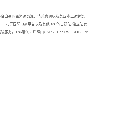
整合自身的空海运资源，清关资源以及美国本土运输资
ish，Etsy等国际电商平台以及其他B2C的自建站/独立站卖
。T86清关，后续由USPS、FedEx、 DHL、PB
货（包含敏感货、内电纯电、纺织、防疫、电子烟、美妆
务需求。在我们提供的服务当中均拥有时效快速和安全可
工作共享伙伴关系，为从事国际跨境电子商务的商家提供
量控制过程，以精确时效来运送您的包裹。在取走您的包
，以高效的头程配合及电子系统化的预清关模式，保障您
交目的地承运商服务机构，我们坚持通过专业而高效的操
包裹的可靠性和服务稳定性。