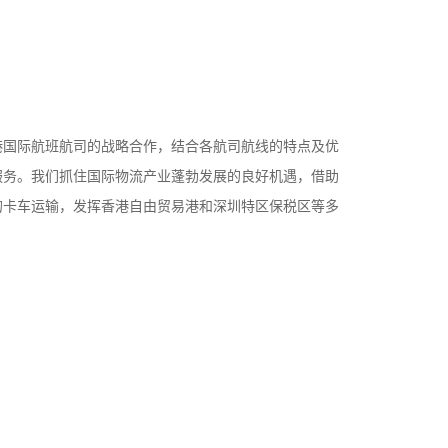
港国际航班航司的战略合作，结合各航司航线的特点及优
服务。我们抓住国际物流产业蓬勃发展的良好机遇，借助
的卡车运输，发挥香港自由贸易港和深圳特区保税区等多
作为了自己的主要业务板块之一。 近年来，我们立足深
运输网络和专业的清关能力，美国空派能够为FBA货物
服务。国际物流是国内企业走向世界的桥梁，，多杰物流
前行。